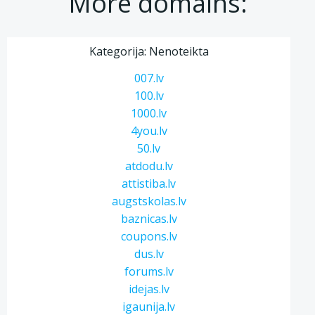
More domains:
Kategorija: Nenoteikta
007.lv
100.lv
1000.lv
4you.lv
50.lv
atdodu.lv
attistiba.lv
augstskolas.lv
baznicas.lv
coupons.lv
dus.lv
forums.lv
idejas.lv
igaunija.lv