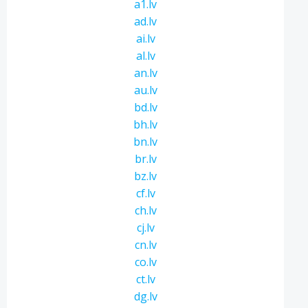
a1.lv
ad.lv
ai.lv
al.lv
an.lv
au.lv
bd.lv
bh.lv
bn.lv
br.lv
bz.lv
cf.lv
ch.lv
cj.lv
cn.lv
co.lv
ct.lv
dg.lv