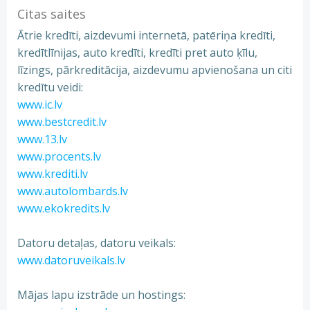
Citas saites
Ātrie kredīti, aizdevumi internetā, patēriņa kredīti,
kredītlīnijas, auto kredīti, kredīti pret auto ķīlu,
līzings, pārkreditācija, aizdevumu apvienošana un citi
kredītu veidi:
www.ic.lv
www.bestcredit.lv
www.13.lv
www.procents.lv
www.krediti.lv
www.autolombards.lv
www.ekokredits.lv
Datoru detaļas, datoru veikals:
www.datoruveikals.lv
Mājas lapu izstrāde un hostings: