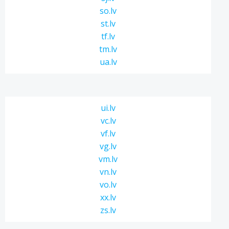
so.lv
st.lv
tf.lv
tm.lv
ua.lv
ui.lv
vc.lv
vf.lv
vg.lv
vm.lv
vn.lv
vo.lv
xx.lv
zs.lv