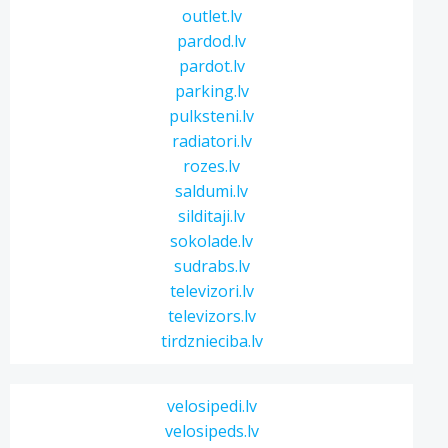
outlet.lv
pardod.lv
pardot.lv
parking.lv
pulksteni.lv
radiatori.lv
rozes.lv
saldumi.lv
silditaji.lv
sokolade.lv
sudrabs.lv
televizori.lv
televizors.lv
tirdznieciba.lv
velosipedi.lv
velosipeds.lv