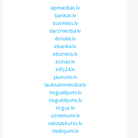
apmacibas.lv
bankas.lv
business.lv
darznieciba.lv
donate.lv
ebanka.lv
ebizness.lv
ezinas.lv
info24.lv
jaunumi.lv
lauksaimnieciba.lv
noguldijumi.lv
noguldijums.lv
tirgus.lv
uznemumi.lv
valutaskurss.lv
ziedojumi.lv