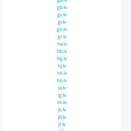
ga.lv
gb.lv
gc.lv
gl.lv
gn.lv
gr.lv
ha.lv
hb.lv
hg.lv
hj.lv
hk.lv
hn.lv
ia.lv
ig.lv
im.lv
jb.lv
jd.lv
jf.lv