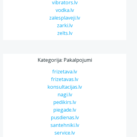
vibrators.lv
vodka.lv
zalesplaveji.lv
zarki.lv
zelts.lv
Kategorija: Pakalpojumi
frizetava.lv
frizetavas.lv
konsultacijas.lv
nagi.lv
pedikirs.lv
piegade.lv
pusdienas.lv
santehniki.lv
service.lv