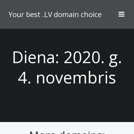
Skip
to
Your best .LV domain choice
content
Diena:
2020. g.
4. novembris