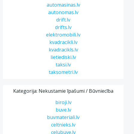
automasinas.lv
autonomas.lv
drift.lv
drifts.lv
elektromobili.lv
kvadracikli.lv
kvadracikls.lv
lietiediski.lv
taksi.lv
taksometri.lv
Kategorija: Nekustamie īpašumi / Būvniecība
biroji.lv
buve.lv
buvmateriali.lv
celtnieks.lv
celubuve.lv