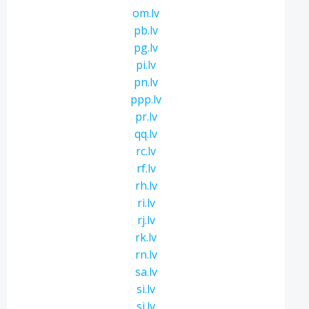
om.lv
pb.lv
pg.lv
pi.lv
pn.lv
ppp.lv
pr.lv
qq.lv
rc.lv
rf.lv
rh.lv
ri.lv
rj.lv
rk.lv
rn.lv
sa.lv
si.lv
sj.lv